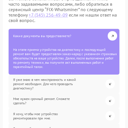
часто задаваемыми вопросами, либо обратиться в
сервисный центр “FIX-Whatsminer” по следующему
телефону
+7 (345) 256-49-09
если не нашли ответ на
свой вопрос.
Какие документы вы предоставляете?
На этапе приема устройства на диагностику и последующий
ремонт вам будет предоставлен заказ-наряд с указанием страховых
обязательств на ваше устройство. Далее, после выполнения работ
по ремонту техники, вы получите акт выполненных работ и
гарантийный талон.
Я уже знаю в чем неисправность и какой
ремонт необходим. Для чего проводить
диагностику?
Мне нужен срочный ремонт. Сможете
сделать?
Я хочу, чтобы мое устройство
ремонтировали при мне.