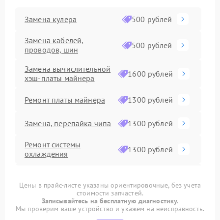
Замена кулера
500 рублей
Замена кабелей,
500 рублей
проводов, шин
Замена вычислительной
1600 рублей
хэш-платы майнера
Ремонт платы майнера
1300 рублей
Замена, перепайка чипа
1300 рублей
Ремонт системы
1300 рублей
охлаждения
Прошивка асик-майнера
1000 рублей
Цены в прайс-листе указаны ориентировочные, без учета
стоимости запчастей.
Настройка и
Записывайтесь на бесплатную диагностику.
оптимизация работы
1000 рублей
Мы проверим ваше устройство и укажем на неисправность.
ASIC