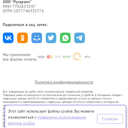
ООО "Русервис"
ИНН 7702633247
ОГРН 1077746335776
Поделиться в соц. сетях:
Мы принимаем
все формы оплаты
Политика конфиденциальности
Вся информация на сайте носит исключительно справочный характер.
Товарные знаки используются исключительно для описания устройств, в отношении которых
сервисные центры tmn.fixim-whatsminer.ru предоставляют услуги по ремонту. Услуги
оказываются в неавторизованных сервисных центрах tmn.fixim-whatsminer.ru, которые не
связаны с правообладателями товарных знаков или их официальными представителями.
Ремонт осуществляется для устройств, уже введенных в гражданский оборот в соответствии
Этот сайт использует файлы cookie. Вы можете
со статьей 1487 ГК РФ.
Использование товарных знаков не преследует цели индивидуализации услуг или введения
ознакомиться с
правилами использования
Согласен
потребителей в заблуждение, а служит для информирования о предоставляемых услугах по
файлов cookie
ремонту техники указанных брендов.
Представленная на сайте информация не является публичной офертой, определяемой