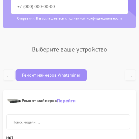
Монтаж и демонтаж
800 рублей
SMD-компонентов
Отправляя, Вы соглашаетесь с
политикой конфиденциальности
Замена корпуса
800 рублей
Профилактическая
1200 рублей
чистка
Выберите ваше устройство
←
→
Ремонт майнеров Whatsminer
Перейти
Ремонт майнеров
M63