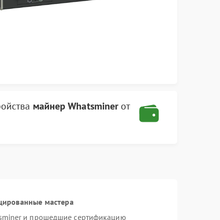
ройства
майнер Whatsminer
от
цированные мастера
tsminer и прошедшие сертификацию