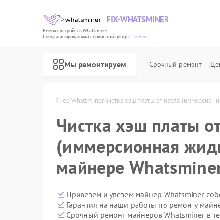
FIX-WHATSMINER
Ремонт устройств Whatsminer
Специализированный cервисный центр г.
Тюмень
Мы ремонтируем
Срочный ремонт
Це
sminer в Тюмени
Майнер Whatsminer чистка хэш платы от масла (иммерсионн
Чистка хэш платы о
(иммерсионная жидк
майнере Whatsmine
Привезем и увезем майнер Whatsminer соб
Гарантия на наши работы по ремонту майн
Срочный ремонт майнеров Whatsminer в те