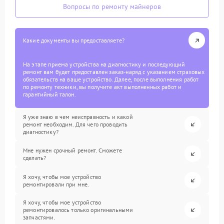
Вопросы по ремонту майнеров
Какие документы вы предоставляете?
На этапе приема устройства на диагностику и последующий
ремонт вам будет предоставлен заказ-наряд с указанием страховых
обязательств на ваше устройство. Далее, после выполнения работ
по ремонту техники, вы получите акт выполненных работ и
гарантийный талон.
Я уже знаю в чем неисправность и какой
ремонт необходим. Для чего проводить
диагностику?
Мне нужен срочный ремонт. Сможете
сделать?
Я хочу, чтобы мое устройство
ремонтировали при мне.
Я хочу, чтобы мое устройство
ремонтировалось только оригинальными
запчастями.