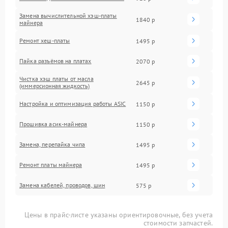
Замена вычислительной хэш-платы
1840 р
майнера
Ремонт хеш-платы
1495 р
Пайка разъёмов на платах
2070 р
Чистка хэш платы от масла
2645 р
(иммерсионная жидкость)
Настройка и оптимизация работы ASIC
1150 р
Прошивка асик-майнера
1150 р
Замена, перепайка чипа
1495 р
Ремонт платы майнера
1495 р
Замена кабелей, проводов, шин
575 р
Цены в прайс-листе указаны ориентировочные, без учета
стоимости запчастей.