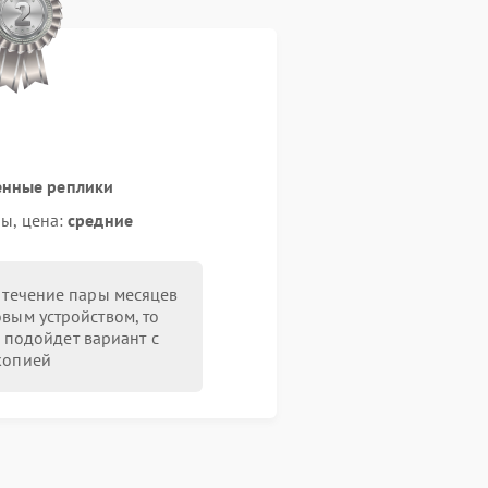
енные реплики
ы, цена:
средние
в течение пары месяцев
овым устройством, то
 подойдет вариант с
копией