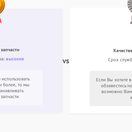
 запчасти
Качеств
vs
на:
высокие
Срок служб
 использовать
Если Вы хотите 
и более, то мы
обзавестись н
анавливать
возможно Вам
запчасти